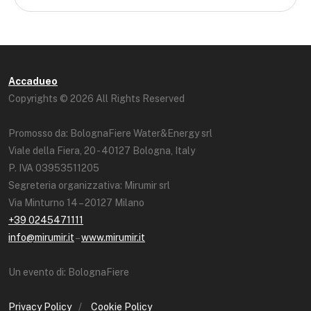
Accadueo
Copyrights © 2026 All Rights Reserved
Promosso da: BolognaFiere Water&Energy srl
Viale della Fiera, 20 - 40127 Bologna, Italy
P. IVA 03953511205
Segreteria organizzativa: Mirumir srl
Via Minturno 14 – 20127 Milano
+39 0245471111
info@mirumir.it
–
www.mirumir.it
Un evento di: BolognaFiere
Privacy Policy
/
Cookie Policy