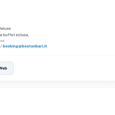
Deluxe
a buffet inclusa.
usa.
/
booking@bostonbari.it
 Web