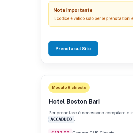
Nota importante
Il codice è valido solo per le prenotazioni 
Prenota sul Sito
Modulo Richiesto
Hotel Boston Bari
Per prenotare è necessario compilare e in
ACCADUEO
.
€ 120.00
Camera DUS Classic