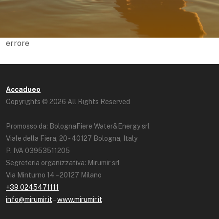
errore
Accadueo
Copyrights © 2026 All Rights Reserved
Promosso da: BolognaFiere Water&Energy srl
Viale della Fiera, 20 - 40127 Bologna, Italy
P. IVA 03953511205
Segreteria organizzativa: Mirumir srl
Via Minturno 14 – 20127 Milano
+39 0245471111
info@mirumir.it
–
www.mirumir.it