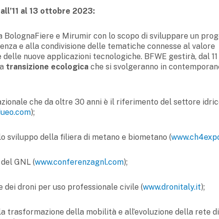
ll’11 al 13 ottobre 2023:
a
BolognaFiere e Mirumir con lo scopo di
sviluppare un prog
enza e alla condivisione delle tematiche connesse al valore
e delle nuove applicazioni tecnologiche. BFWE gestirà, dal 11 
la
transizione ecologica
che si svolgeranno in contemporan
zionale che da oltre 30 anni è il riferimento del settore idric
ueo.com
);
o sviluppo della filiera di metano e biometano (
www.ch4expo
a del GNL (
www.conferenzagnl.com
);
 dei droni per uso professionale civile (
www.dronitaly.it
);
la trasformazione della mobilità e all’evoluzione della rete di