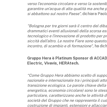
verso l’economia circolare e verso la sostenibi
garantire un’acqua di alta qualità ma anche p
si abbattono sul nostro Paese”
, dichiara Paol
"Bologna per tre giorni sarà il centro del dibat
drammatici eventi alluvionali della scorsa es
tecnologico e l'innovazione di prodotto per pr
siccità dall'altro. Le nostre Fiere sono ques
incontro, di scambio e di formazione",
ha dic
Gruppo Hera è Platinum Sponsor di ACCA
Electric, Vivavis, HERAtech.
“Come Gruppo Hera abbiamo scelto di suppor
nazionale e internazionale tra i principali atto
transizione ecologica. Le parole chiave della 
energetica, economia circolare) sono le stesse
particolare, caratterizzano anche le attività di
società del Gruppo che ne rappresenta il cuor
costruzione di impianti, estensioni e allacciame