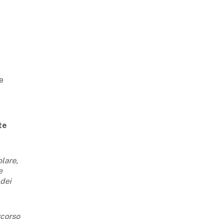
e
te
olare,
e
 dei
rcorso