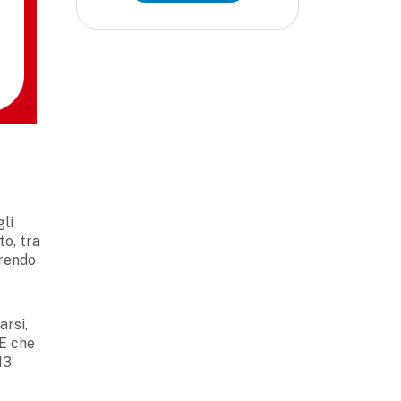
gli
to, tra
frendo
arsi,
WE che
13