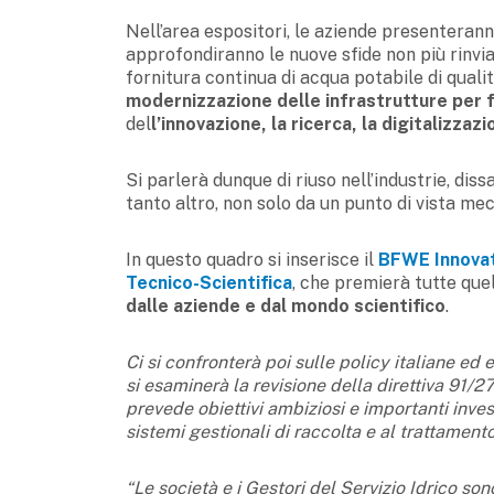
Nell’area espositori, le aziende presenteranno
approfondiranno le nuove sfide non più rinvia
fornitura continua di acqua potabile di quali
modernizzazione delle infrastrutture per f
del
l’innovazione, la ricerca, la digitalizzaz
Si parlerà dunque di riuso nell’industrie, dis
tanto altro, non solo da un punto di vista me
In questo quadro si inserisce il
BFWE
Innova
Tecnico-Scientifica
, che premierà tutte quel
dalle aziende e dal mondo scientifico
.
Ci si confronterà poi sulle policy italiane ed e
si esaminerà la revisione della direttiva 9
prevede obiettivi ambiziosi e importanti invest
sistemi gestionali di raccolta e al trattament
“
Le società e i Gestori del Servizio Idrico so