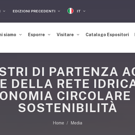
IT
I
EDIZIONI PRECEDENTI
hi siamo
Esporre
Visitare
Catalogo Espositori
ASTRI DI PARTENZA A
E DELLA RETE IDRIC
CONOMIA CIRCOLARE 
SOSTENIBILITÀ
Home
Media