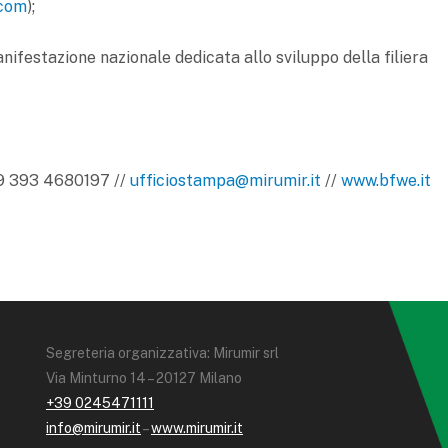
.com
);
anifestazione nazionale dedicata allo sviluppo della filiera
39 393 4680197 //
ufficiostampa@mirumir.it
//
www.bfwe.it
Segreteria organizzativa: Mirumir srl
Via Minturno 14 – 20127 Milano
+39 0245471111
info@mirumir.it
–
www.mirumir.it