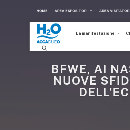
HOME
AREA ESPOSITORI
AREA VISITATOR
La manifestazione
C
BFWE, AI N
NUOVE SFID
DELL’E