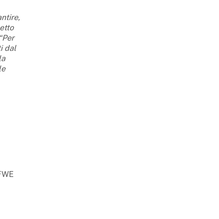
ntire,
etto
“Per
i dal
la
le
BFWE