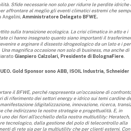
lità. Sfide necessarie non solo per ridurre le perdite idriche 
er affrontare al meglio gli eventi climatici estremi che semp
o Angelini,
Amministratore Delegato BFWE.
tito sulla transizione ecologica. La crisi climatica in atto e i
tate ci hanno insegnato quanto siano importanti il trasferime
evenire e arginare il dissesto idrogeologico da un lato e i per
to. Una magnifica occasione non solo di business, ma anche di
hiarato
Gianpiero Calzolari, Presidente di BolognaFiere
.
DUEO.
Gold Sponsor sono ABB, ISOIL Industria, Schneider
tare il BFWE, perché rappresenta un’occasione di confront
ri di riferimento dei settori energy e idrico sui temi cardine d
manifestazione (digitalizzazione, innovazione, ricerca, transi
 che indirizzano le nostre strategie e progettualità. E, in
 uno dei fiori all’occhiello della nostra multiutility: Heratech,
e tecnologico, dalla gestione del polo di telecontrollo alla
nti di rete sia per la multiutility che per clienti esterni. Con