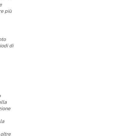
e
re più
nto
iodi di
o
ella
zione
 la
 oltre