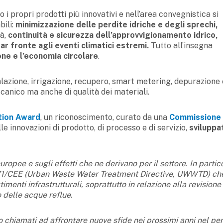
 i propri prodotti più innovativi e nell’area convegnistica si
bili:
minimizzazione delle perdite idriche e degli sprechi,
tà,
continuità e sicurezza dell’approvvigionamento idrico,
ar fronte agli eventi climatici estremi.
Tutto all’insegna
ione e l’economia circolare
.
salazione, irrigazione, recupero, smart metering, depurazione 
ccanico ma anche di qualità dei materiali.
tion Award
, un riconoscimento, curato da una
Commissione
le innovazioni di prodotto, di processo e di servizio,
sviluppa
uropee e sugli effetti che ne derivano per il settore. In partic
1/271/CEE (Urban Waste Water Treatment Directive, UWWTD) ch
imenti infrastrutturali, soprattutto in relazione alla revisione
o delle acque reflue.
no chiamati ad affrontare nuove sfide nei prossimi anni nel pe