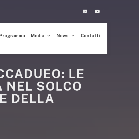
Linkedin
Youtube
Programma
Media
News
Contatti
CCADUEO: LE
A NEL SOLCO
E DELLA