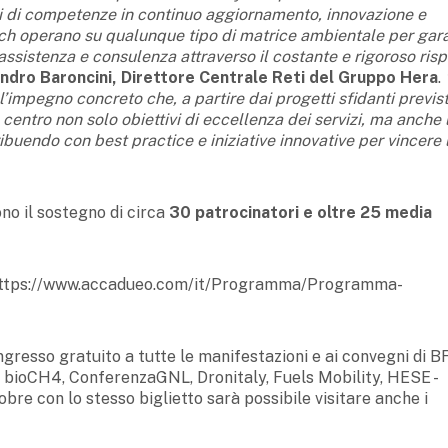
orti di competenze in continuo aggiornamento, innovazione e
tch operano su qualunque tipo di matrice ambientale per gara
, assistenza e consulenza attraverso il costante e rigoroso risp
ndro Baroncini, Direttore Centrale Reti del Gruppo Hera
.
’impegno concreto che, a partire dai progetti sfidanti previst
 centro non solo obiettivi di eccellenza dei servizi, ma anche 
tribuendo con best practice e iniziative innovative per vincere 
o il sostegno di circa
30 patrocinatori e oltre 25 media
 https://www.accadueo.com/it/Programma/Programma-
resso gratuito a tutte le manifestazioni e ai convegni di 
 bioCH4, ConferenzaGNL, Dronitaly, Fuels Mobility, HESE -
re con lo stesso biglietto sarà possibile visitare anche i