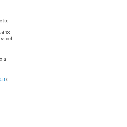
etto
al 13
ea nel
o a
.it
);