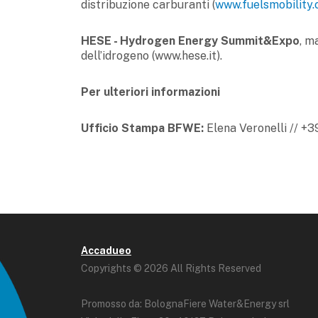
distribuzione carburanti (
www.fuelsmobility
HESE - Hydrogen Energy Summit&Expo
, m
dell’idrogeno (www.hese.it).
Per ulteriori informazioni
Ufficio Stampa BFWE:
Elena Veronelli // +
Accadueo
Copyrights © 2026 All Rights Reserved
Promosso da: BolognaFiere Water&Energy srl