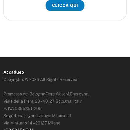
CLICCA QUI
Accadueo
Copyrights © 2026 All Rights Reserved
Promosso da: BolognaFiere Water&Energy srl
Viale della Fiera, 20 - 40127 Bologna, Italy
P. IVA 03953511205
Segreteria organizzativa: Mirumir srl
Via Minturno 14 – 20127 Milano