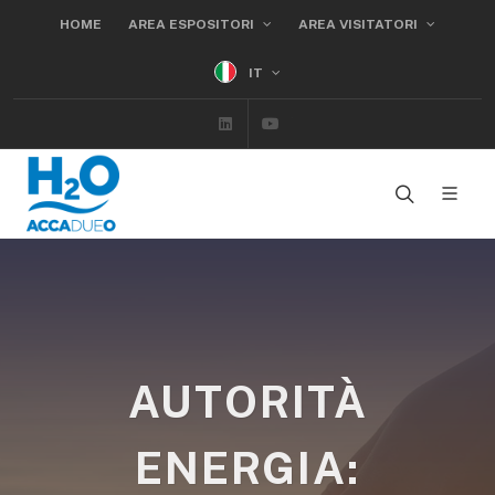
HOME
AREA ESPOSITORI
AREA VISITATORI
IT
Linkedin
Youtube
AUTORITÀ
ENERGIA: