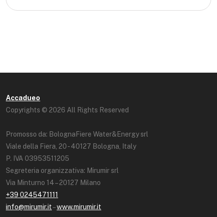
Accadueo
Copyrights © 2026 All Rights Reserved
Promosso da: BolognaFiere Water&Energy srl
Viale della Fiera, 20 - 40127 Bologna, Italy
P. IVA 03953511205
Segreteria organizzativa: Mirumir srl
Via Minturno 14 – 20127 Milano
+39 0245471111
info@mirumir.it
–
www.mirumir.it