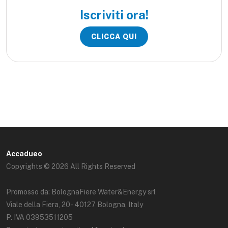
Iscriviti ora!
CLICCA QUI
Accadueo
Copyrights © 2026 All Rights Reserved
Promosso da: BolognaFiere Water&Energy srl
Viale della Fiera, 20 - 40127 Bologna, Italy
P. IVA 03953511205