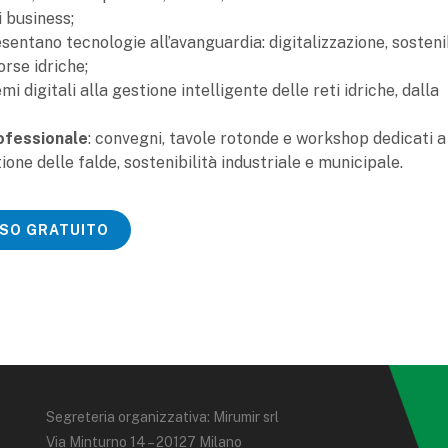
 business;
sentano tecnologie all’avanguardia: digitalizzazione, sostenib
orse idriche;
temi digitali alla gestione intelligente delle reti idriche, dalla
ofessionale
: convegni, tavole rotonde e workshop dedicati a
tione delle falde, sostenibilità industriale e municipale.
SSO GRATUITO
Segreteria organizzativa: Mirumir srl
Via Minturno 14 – 20127 Milano