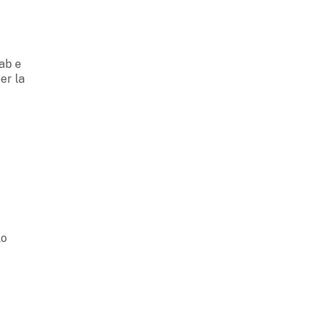
ab e
er la
lo