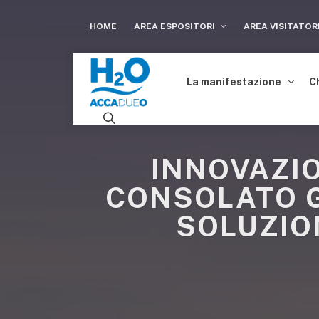
HOME
AREA ESPOSITORI
AREA VISITATOR
La manifestazione
C
INNOVAZIO
CONSOLATO G
SOLUZIO