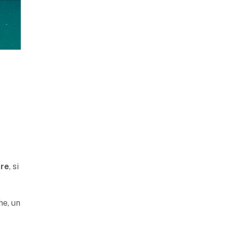
ere
, si
he, un