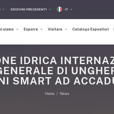
IT
I
EDIZIONI PRECEDENTI
hi siamo
Esporre
Visitare
Catalogo Espositori
NE IDRICA INTERNAZ
ENERALE DI UNGHE
NI SMART AD ACCAD
Home
News