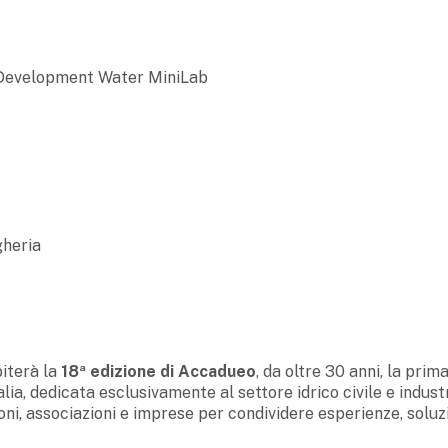
s Development Water MiniLab
gheria
iterà la
18ª edizione di Accadueo
, da oltre 30 anni, la prim
alia, dedicata esclusivamente al settore idrico civile e industr
oni, associazioni e imprese per condividere esperienze, soluz