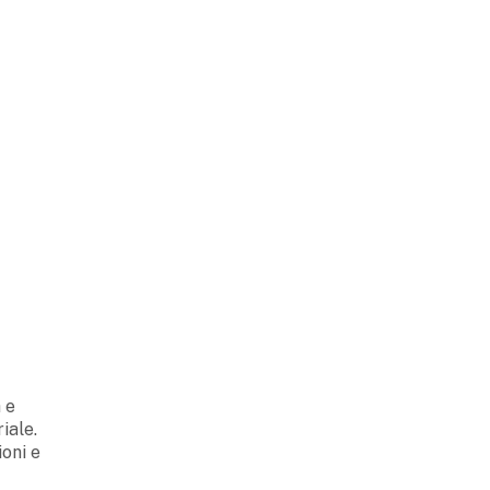
a e
iale.
ioni e