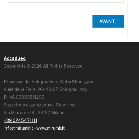
AVANTI
Accadueo
Copyrights © 2026 All Rights Reserved
Promosso da: BolognaFiere Water&Energy srl
Viale della Fiera, 20 - 40127 Bologna, Italy
P. IVA 03953511205
Segreteria organizzativa: Mirumir srl
Via Minturno 14 – 20127 Milano
+39 0245471111
info@mirumir.it
–
www.mirumir.it