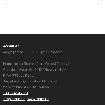
Accadueo
Copyrights © 2026 All Rights Reserved
Promosso da: BolognaFiere Water&Energy srl
Viale della Fiera, 20 - 40127 Bologna, Italy
P. IVA 03953511205
Segreteria organizzativa: Mirumir srl
Via Minturno 14 – 20127 Milano
+39 0245471111
info@mirumir.it
–
www.mirumir.it