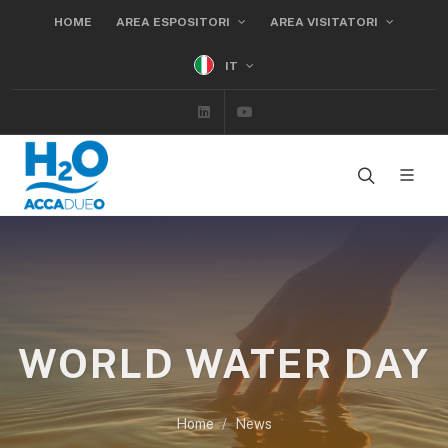
HOME
AREA ESPOSITORI
AREA VISITATORI
IT
Linkedin
Youtube
WORLD WATER DAY
Home
News