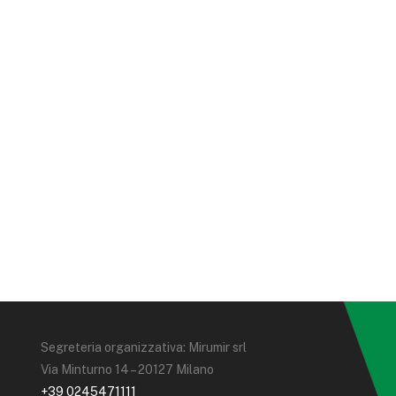
Segreteria organizzativa: Mirumir srl
Via Minturno 14 – 20127 Milano
+39 0245471111