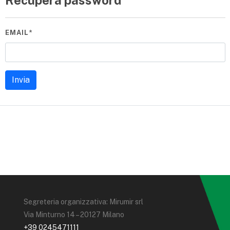
Recupera password
EMAIL*
Segreteria organizzativa: Mirumir srl
Via Minturno 14 – 20127 Milano
+39 0245471111