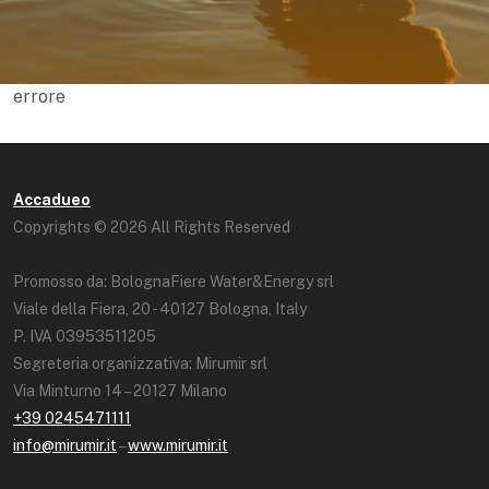
errore
Accadueo
Copyrights © 2026 All Rights Reserved
Promosso da: BolognaFiere Water&Energy srl
Viale della Fiera, 20 - 40127 Bologna, Italy
P. IVA 03953511205
Segreteria organizzativa: Mirumir srl
Via Minturno 14 – 20127 Milano
+39 0245471111
info@mirumir.it
–
www.mirumir.it