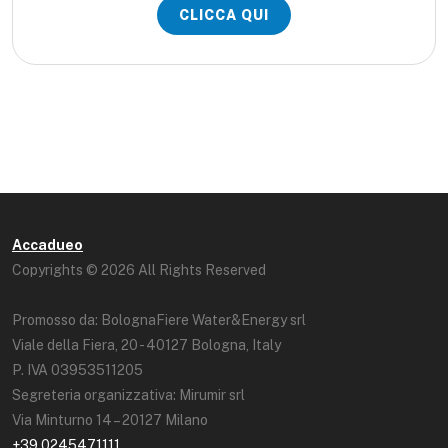
CLICCA QUI
Accadueo
Copyrights © 2026 All Rights Reserved
Promosso da: BolognaFiere Water&Energy srl
Viale della Fiera, 20 - 40127 Bologna, Italy
P. IVA 03953511205
Segreteria organizzativa: Mirumir srl
Via Minturno 14 – 20127 Milano
+39 0245471111