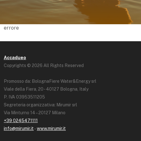
errore
Accadueo
Copyrights © 2026 All Rights Reserved
Promosso da: BolognaFiere Water&Energy srl
Viale della Fiera, 20 - 40127 Bologna, Italy
P. IVA 03953511205
Segreteria organizzativa: Mirumir srl
Via Minturno 14 – 20127 Milano
+39 0245471111
info@mirumir.it
–
www.mirumir.it