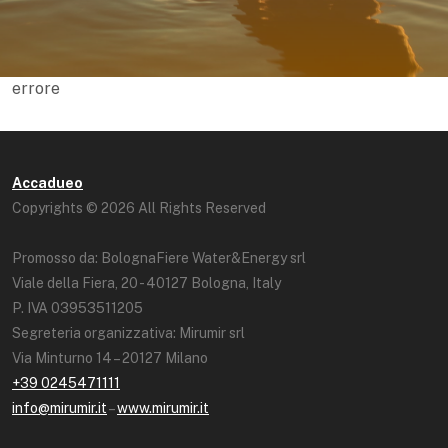
errore
Accadueo
Copyrights © 2026 All Rights Reserved
Promosso da: BolognaFiere Water&Energy srl
Viale della Fiera, 20 - 40127 Bologna, Italy
P. IVA 03953511205
Segreteria organizzativa: Mirumir srl
Via Minturno 14 – 20127 Milano
+39 0245471111
info@mirumir.it
–
www.mirumir.it