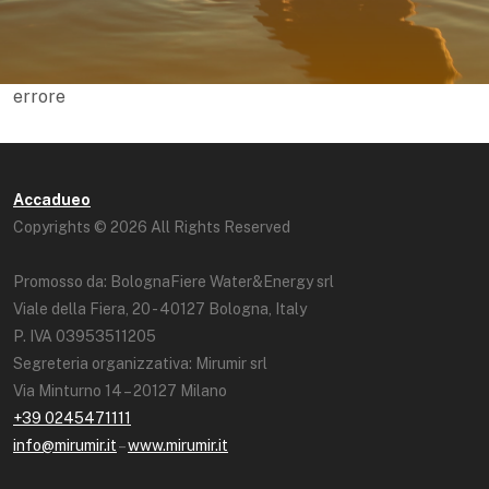
errore
Accadueo
Copyrights © 2026 All Rights Reserved
Promosso da: BolognaFiere Water&Energy srl
Viale della Fiera, 20 - 40127 Bologna, Italy
P. IVA 03953511205
Segreteria organizzativa: Mirumir srl
Via Minturno 14 – 20127 Milano
+39 0245471111
info@mirumir.it
–
www.mirumir.it