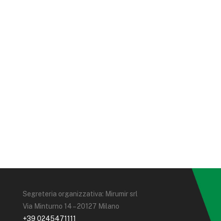
Segreteria organizzativa: Mirumir srl
Via Minturno 14 – 20127 Milano
+39 0245471111