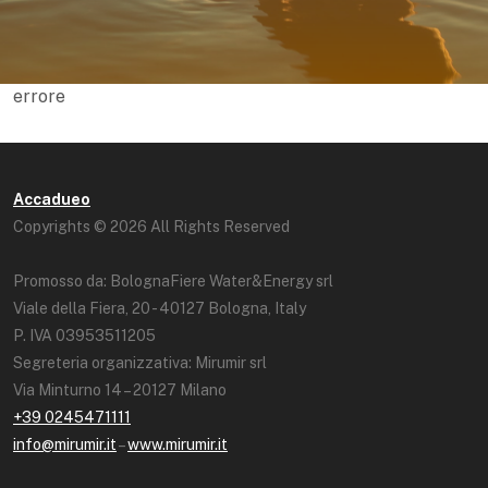
errore
Accadueo
Copyrights © 2026 All Rights Reserved
Promosso da: BolognaFiere Water&Energy srl
Viale della Fiera, 20 - 40127 Bologna, Italy
P. IVA 03953511205
Segreteria organizzativa: Mirumir srl
Via Minturno 14 – 20127 Milano
+39 0245471111
info@mirumir.it
–
www.mirumir.it