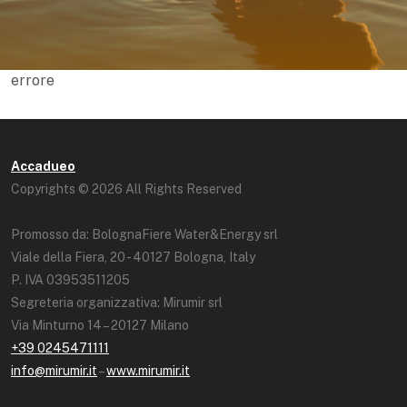
errore
Accadueo
Copyrights © 2026 All Rights Reserved
Promosso da: BolognaFiere Water&Energy srl
Viale della Fiera, 20 - 40127 Bologna, Italy
P. IVA 03953511205
Segreteria organizzativa: Mirumir srl
Via Minturno 14 – 20127 Milano
+39 0245471111
info@mirumir.it
–
www.mirumir.it