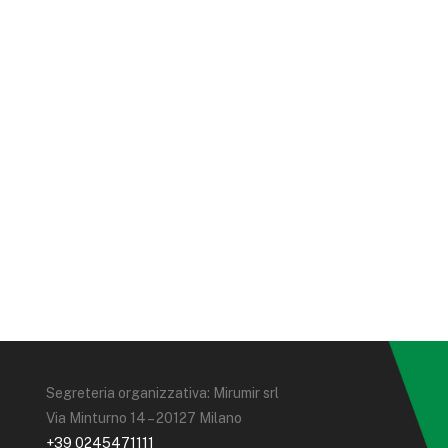
Segreteria organizzativa: Mirumir srl
Via Minturno 14 – 20127 Milano
+39 0245471111