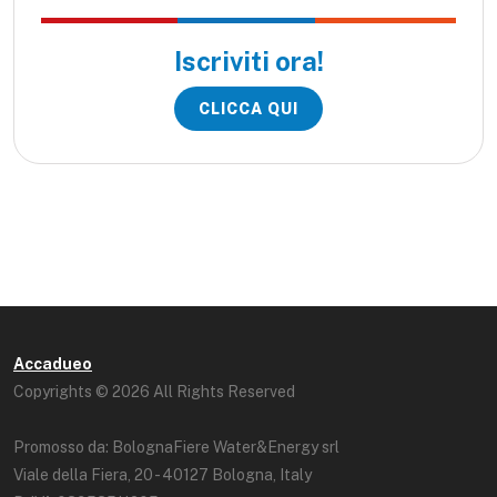
Iscriviti ora!
CLICCA QUI
Accadueo
Copyrights © 2026 All Rights Reserved
Promosso da: BolognaFiere Water&Energy srl
Viale della Fiera, 20 - 40127 Bologna, Italy