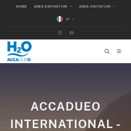
HOME
AREA ESPOSITORI
AREA VISITATORI
IT
Linkedin
Youtube
ACCADUEO
INTERNATIONAL -