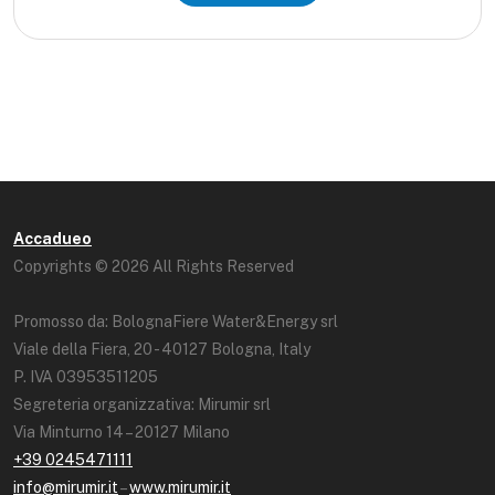
Accadueo
Copyrights © 2026 All Rights Reserved
Promosso da: BolognaFiere Water&Energy srl
Viale della Fiera, 20 - 40127 Bologna, Italy
P. IVA 03953511205
Segreteria organizzativa: Mirumir srl
Via Minturno 14 – 20127 Milano
+39 0245471111
info@mirumir.it
–
www.mirumir.it