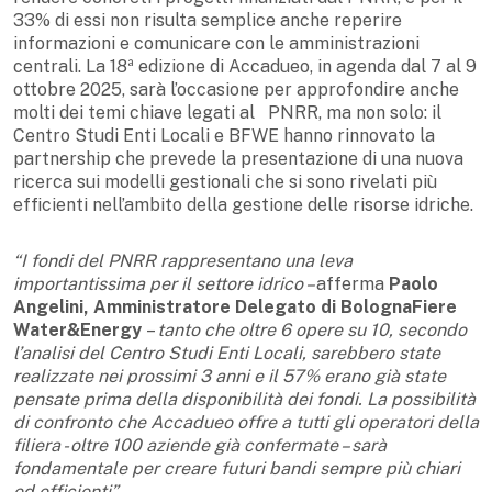
33% di essi non risulta semplice anche reperire
informazioni e comunicare con le amministrazioni
centrali. La 18ª edizione di Accadueo, in agenda dal 7 al 9
ottobre 2025, sarà l’occasione per approfondire anche
molti dei temi chiave legati al PNRR, ma non solo: il
Centro Studi Enti Locali e BFWE hanno rinnovato la
partnership che prevede la presentazione di una nuova
ricerca sui modelli gestionali che si sono rivelati più
efficienti nell’ambito della gestione delle risorse idriche.
“I fondi del PNRR rappresentano una leva
importantissima per il settore idrico –
afferma
Paolo
Angelini, Amministratore Delegato di BolognaFiere
Water&Energy
–
tanto che oltre 6 opere su 10, secondo
l’analisi del Centro Studi Enti Locali, sarebbero state
realizzate nei prossimi 3 anni e il 57% erano già state
pensate prima della disponibilità dei fondi. La possibilità
di confronto che Accadueo offre a tutti gli operatori della
filiera - oltre 100 aziende già confermate – sarà
fondamentale per creare futuri bandi sempre più chiari
ed efficienti”.