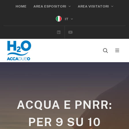
HOME
AREA ESPOSITORI
AREA VISITATORI
IT
Linkedin
Youtube
ACQUA E PNRR:
PER 9 SU 10