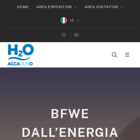
HOME
AREA ESPOSITORI
AREA VISITATORI
IT
Linkedin
Youtube
BFWE
DALL’ENERGIA