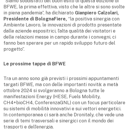
“Siamo soddisfatti del buon esito di questa edizione di
BFWE, la prima effettiva, visto che le altre si sono svolte
in piena pandemia”, ha dichiarato
Gianpiero Calzolari,
Presidente di BolognaFiere,
“la positiva sinergia con
Ambiente Lavoro, le innovazioni di prodotto presentate
dalle aziende espositrici, l’alta qualità dei visitatori e
delle relazioni messe in campo durante i convegni, ci
fanno ben sperare per un rapido sviluppo futuro del
progetto”.
Le prossime tappe
di BFWE
Tra un anno sono già previsti i prossimi appuntamenti
targati BFWE, ma con delle importanti novità: a metà
ottobre 2024 si svolgeranno a Bologna tutte le
manifestazioni Energy (HESE, Fuels Mobility,
CH4+bioCH4, ConferenzaGNL) con un focus particolare
su sistemi di mobilità innovativi e sui vettori energetici.
In contemporanea ci sarà anche Dronitaly, che vede una
serie di temi trasversali e sinergici con il mondo dei
trasporti e dell’energia.