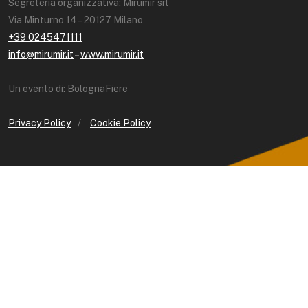
Segreteria organizzativa: Mirumir srl
Via Minturno 14 – 20127 Milano
+39 0245471111
info@mirumir.it
–
www.mirumir.it
Un evento di: BolognaFiere
Privacy Policy
/
Cookie Policy