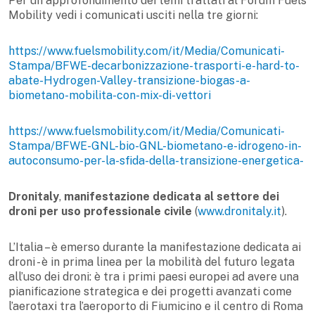
Per un approfondimento dei temi trattati al Forum Fuels
Mobility vedi i comunicati usciti nella tre giorni:
https://www.fuelsmobility.com/it/Media/Comunicati-
Stampa/BFWE-decarbonizzazione-trasporti-e-hard-to-
abate-Hydrogen-Valley-transizione-biogas-a-
biometano-mobilita-con-mix-di-vettori
https://www.fuelsmobility.com/it/Media/Comunicati-
Stampa/BFWE-GNL-bio-GNL-biometano-e-idrogeno-in-
autoconsumo-per-la-sfida-della-transizione-energetica-
Dronitaly
,
manifestazione dedicata al settore dei
droni per uso professionale civile
(
www.dronitaly.it
).
L’Italia – è emerso durante la manifestazione dedicata ai
droni - è in prima linea per la mobilità del futuro legata
all’uso dei droni: è tra i primi paesi europei ad avere una
pianificazione strategica e dei progetti avanzati come
l’aerotaxi tra l’aeroporto di Fiumicino e il centro di Roma