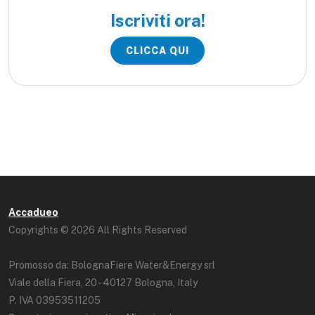
Iscriviti ora!
CLICCA QUI
Accadueo
Copyrights © 2026 All Rights Reserved
Promosso da: BolognaFiere Water&Energy srl
Viale della Fiera, 20 - 40127 Bologna, Italy
P. IVA 03953511205