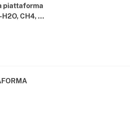
la piattaforma
-H2O, CH4, …
TAFORMA