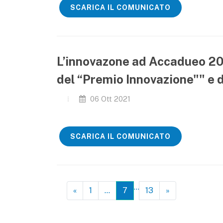
SCARICA IL COMUNICATO
L’innovazone ad Accadueo 2021
del “Premio Innovazione"" e 
06 Ott 2021
SCARICA IL COMUNICATO
…
«
1
…
7
13
»