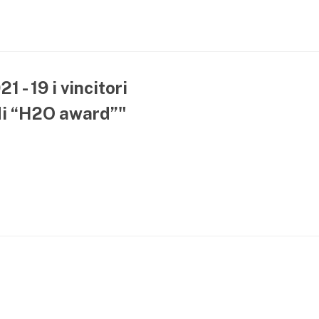
 - 19 i vincitori
di “H2O award”"