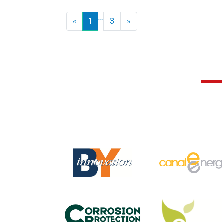
…
«
1
3
»