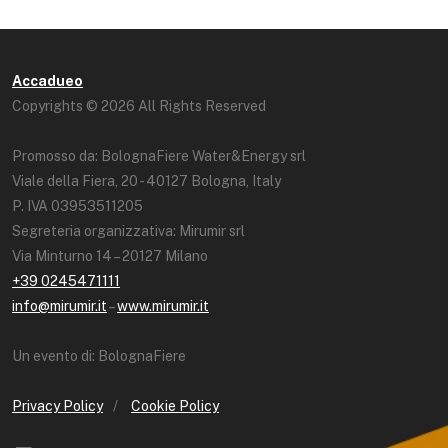
Accadueo
Copyrights © 2026 All Rights Reserved
Promosso da: BolognaFiere Water&Energy srl
Viale della Fiera, 20 - 40127 Bologna, Italy
P. IVA 03953511205
Segreteria organizzativa: Mirumir srl
Via Minturno 14 – 20127 Milano
+39 0245471111
info@mirumir.it
–
www.mirumir.it
Un evento di: BolognaFiere
Privacy Policy
/
Cookie Policy