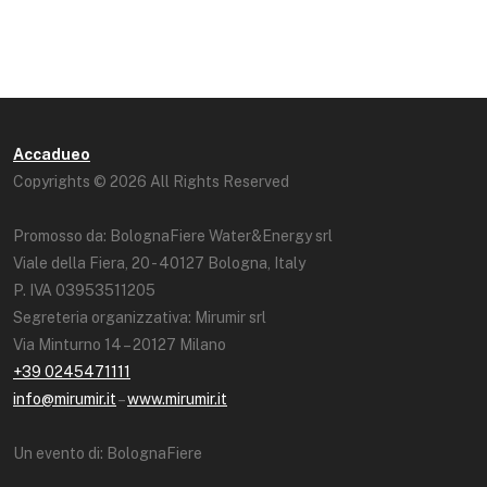
Accadueo
Copyrights © 2026 All Rights Reserved
Promosso da: BolognaFiere Water&Energy srl
Viale della Fiera, 20 - 40127 Bologna, Italy
P. IVA 03953511205
Segreteria organizzativa: Mirumir srl
Via Minturno 14 – 20127 Milano
+39 0245471111
info@mirumir.it
–
www.mirumir.it
Un evento di: BolognaFiere