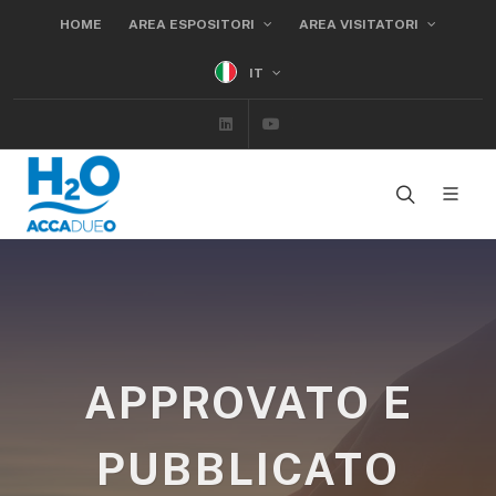
HOME
AREA ESPOSITORI
AREA VISITATORI
IT
Linkedin
Youtube
APPROVATO E
PUBBLICATO