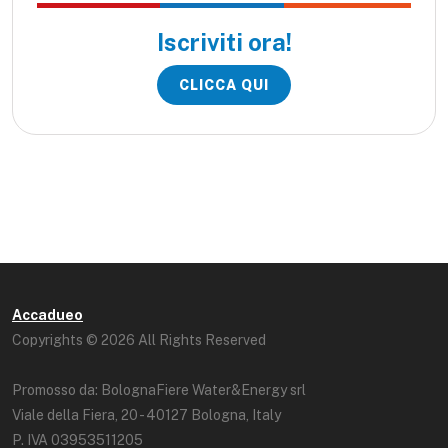
Iscriviti ora!
CLICCA QUI
Accadueo
Copyrights © 2026 All Rights Reserved
Promosso da: BolognaFiere Water&Energy srl
Viale della Fiera, 20 - 40127 Bologna, Italy
P. IVA 03953511205