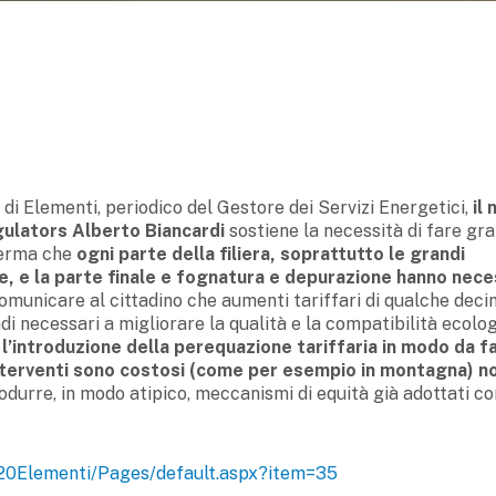
 di Elementi, periodico del Gestore dei Servizi Energetici,
il
lators Alberto Biancardi
sostiene la necessità di fare gra
fferma che
ogni parte della filiera, soprattutto le grandi
e, e la parte finale e fognatura e depurazione hanno nece
omunicare al cittadino che aumenti tariffari di qualche decin
di necessari a migliorare la qualità e la compatibilità ecolo
e
l’introduzione della perequazione tariffaria in modo da fa
 interventi sono costosi (come per esempio in montagna) n
produrre, in modo atipico, meccanismi di equità già adottati co
%20Elementi/Pages/default.aspx?item=35