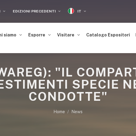
IT
I
EDIZIONI PRECEDENTI
hi siamo
Esporre
Visitare
Catalogo Espositori
WAREG): "IL COMPAR
ESTIMENTI SPECIE 
CONDOTTE"
Home
News