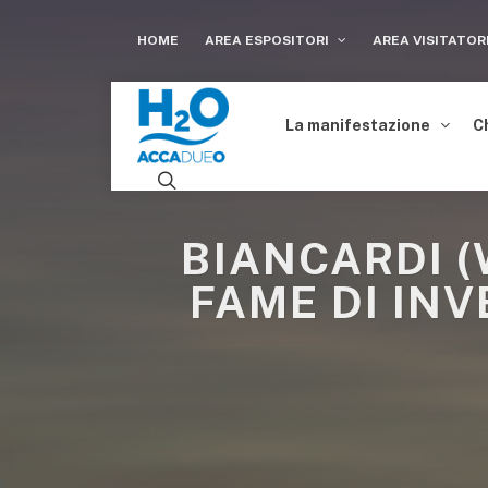
HOME
AREA ESPOSITORI
AREA VISITATOR
La manifestazione
C
BIANCARDI (
FAME DI INV