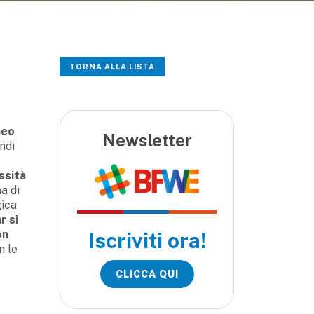
TORNA ALLA LISTA
neo
Newsletter
ndi
ssità
a di
gica
r si
on
Iscriviti ora!
n le
CLICCA QUI