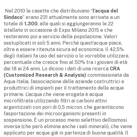
Nel 2010 le casette che distribuivano “
l’acqua del
Sindaco
” erano 231 attualmente sono arrivate a un
totale di
1.300
, alle quali si aggiungeranno le 22
istallate in occasione di Expo Milano 2015 e che
resteranno poi a servizio della popolazione. Valori
sestuplicati in soli 5 anni. Perché quest’acqua piace,
oltre a essere ritenuta sicura ed economica. Il 42,5%
degli italiani fa uso del servizio o lo vorrebbe utilizzare,
percentuale che cresce fino al 50% tra i giovani di età
dai 18 ai 24 anni. Lo dicono i dati di una ricerca
CRA
(Customized Research & Analysis)
commissionata da
Aqua Italia, l’associazione delle aziende costruttrici e
produttrici di impianti per il trattamento delle acque
primarie. L’acqua che viene erogata è acqua
microfiltrata utilizzando filtri ai carboni attivi
argentizzati con pori di 0,5 micron, che garantiscono
l’asportazione dei microorganismi presenti in
sospensione. È un processo meno selettivo dell’osmosi
inversa (che però elimina anche i sali minerali), che viene
applicato per acque già in partenza di buona qualità. Il