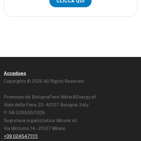
CLICCA QUI
Accadueo
Copyrights © 2026 All Rights Reserved
Promosso da: BolognaFiere Water&Energy srl
Viale della Fiera, 20 - 40127 Bologna, Italy
P. IVA 03953511205
Segreteria organizzativa: Mirumir srl
Via Minturno 14 – 20127 Milano
+39 0245471111