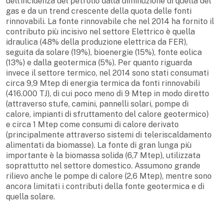
dell’incidenza del petrolio dalla diminuzione di quella del
gas e da un trend crescente della quota delle fonti
rinnovabili. La fonte rinnovabile che nel 2014 ha fornito il
contributo più incisivo nel settore Elettrico è quella
idraulica (48% della produzione elettrica da FER),
seguita da solare (19%), bioenergie (15%), fonte eolica
(13%) e dalla geotermica (5%). Per quanto riguarda
invece il settore termico, nel 2014 sono stati consumati
circa 9,9 Mtep di energia termica da fonti rinnovabili
(416.000 TJ), di cui poco meno di 9 Mtep in modo diretto
(attraverso stufe, camini, pannelli solari, pompe di
calore, impianti di sfruttamento del calore geotermico)
e circa 1 Mtep come consumi di calore derivato
(principalmente attraverso sistemi di teleriscaldamento
alimentati da biomasse). La fonte di gran lunga più
importante è la biomassa solida (6,7 Mtep), utilizzata
soprattutto nel settore domestico. Assumono grande
rilievo anche le pompe di calore (2,6 Mtep), mentre sono
ancora limitati i contributi della fonte geotermica e di
quella solare.