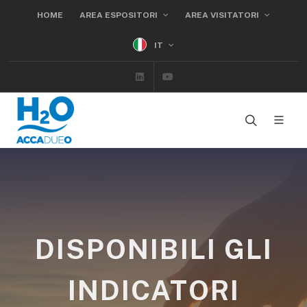
HOME
AREA ESPOSITORI
AREA VISITATORI
IT
Linkedin
Youtube
DISPONIBILI GLI
INDICATORI