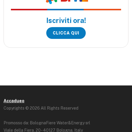
Iscriviti ora!
CLICCA QUI
Accadueo
Copyrights © 2026 All Rights Reserved
Promosso da: BolognaFiere Water&Energy srl
Viale della Fiera, 20 - 40127 Bologna, Italy