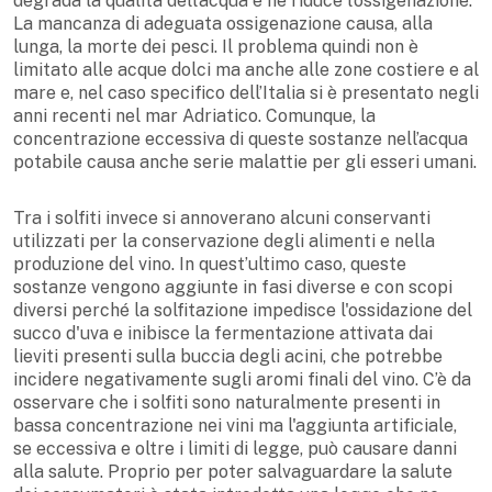
degrada la qualità dell’acqua e ne riduce l’ossigenazione.
La mancanza di adeguata ossigenazione causa, alla
lunga, la morte dei pesci. Il problema quindi non è
limitato alle acque dolci ma anche alle zone costiere e al
mare e, nel caso specifico dell’Italia si è presentato negli
anni recenti nel mar Adriatico. Comunque, la
concentrazione eccessiva di queste sostanze nell’acqua
potabile causa anche serie malattie per gli esseri umani.
Tra i solfiti invece si annoverano alcuni conservanti
utilizzati per la conservazione degli alimenti e nella
produzione del vino. In quest’ultimo caso, queste
sostanze vengono aggiunte in fasi diverse e con scopi
diversi perché la solfitazione impedisce l'ossidazione del
succo d'uva e inibisce la fermentazione attivata dai
lieviti presenti sulla buccia degli acini, che potrebbe
incidere negativamente sugli aromi finali del vino. C’è da
osservare che i solfiti sono naturalmente presenti in
bassa concentrazione nei vini ma l'aggiunta artificiale,
se eccessiva e oltre i limiti di legge, può causare danni
alla salute. Proprio per poter salvaguardare la salute