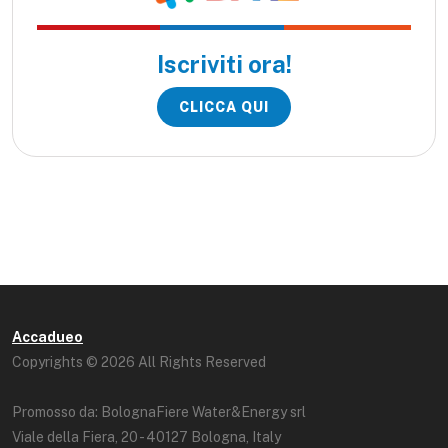
Iscriviti ora!
CLICCA QUI
Accadueo
Copyrights © 2026 All Rights Reserved
Promosso da: BolognaFiere Water&Energy srl
Viale della Fiera, 20 - 40127 Bologna, Italy