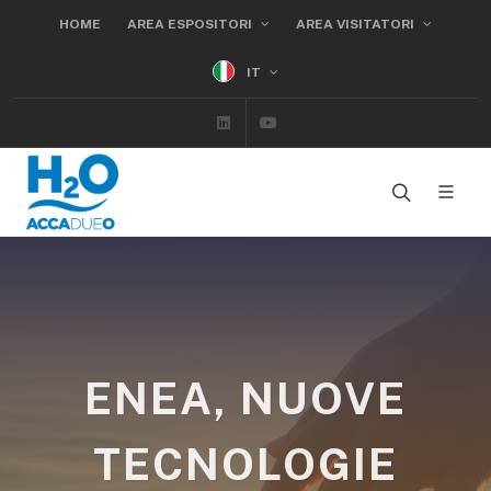
HOME
AREA ESPOSITORI
AREA VISITATORI
IT
Linkedin
Youtube
ENEA, NUOVE
TECNOLOGIE