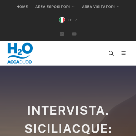
HOME
AREA ESPOSITORI
AREA VISITATORI
IT
Linkedin
Youtube
INTERVISTA.
SICILIACQUE: