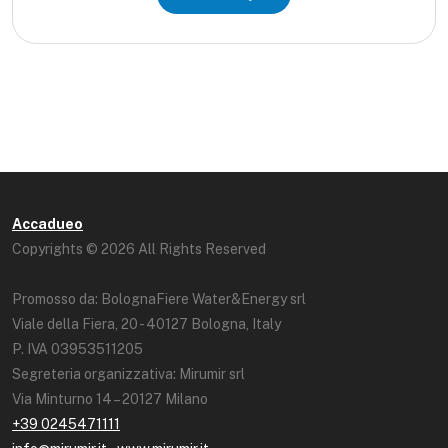
Accadueo
Copyrights © 2026 All Rights Reserved
Promosso da: BolognaFiere Water&Energy srl
Viale della Fiera, 20 - 40127 Bologna, Italy
P. IVA 03953511205
Segreteria organizzativa: Mirumir srl
Via Minturno 14 – 20127 Milano
+39 0245471111