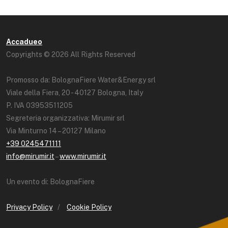
Accadueo
Copyrights © 2026 All Rights Reserved
Promosso da: BolognaFiere Water&Energy srl
Viale della Fiera, 20 - 40127 Bologna, Italy
P. IVA 03953511205
Segreteria organizzativa: Mirumir srl
Via Minturno 14 – 20127 Milano
+39 0245471111
info@mirumir.it
–
www.mirumir.it
Un evento di: BolognaFiere
Privacy Policy
/
Cookie Policy