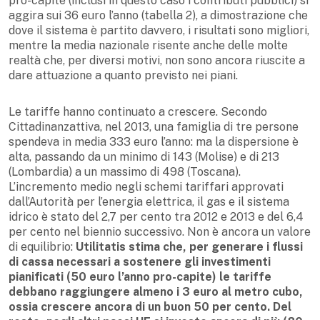
pro-capite (inclusi in questo caso i contributi pubblici) si
aggira sui 36 euro l’anno (tabella 2), a dimostrazione che
dove il sistema è partito davvero, i risultati sono migliori,
mentre la media nazionale risente anche delle molte
realtà che, per diversi motivi, non sono ancora riuscite a
dare attuazione a quanto previsto nei piani.
Le tariffe hanno continuato a crescere. Secondo
Cittadinanzattiva, nel 2013, una famiglia di tre persone
spendeva in media 333 euro l’anno: ma la dispersione è
alta, passando da un minimo di 143 (Molise) e di 213
(Lombardia) a un massimo di 498 (Toscana).
L’incremento medio negli schemi tariffari approvati
dall’Autorità per l’energia elettrica, il gas e il sistema
idrico è stato del 2,7 per cento tra 2012 e 2013 e del 6,4
per cento nel biennio successivo. Non è ancora un valore
di equilibrio:
Utilitatis stima che, per generare i flussi
di cassa necessari a sostenere gli investimenti
pianificati (50 euro l’anno pro-capite) le tariffe
debbano raggiungere almeno i 3 euro al metro cubo,
ossia crescere ancora di un buon 50 per cento. Del