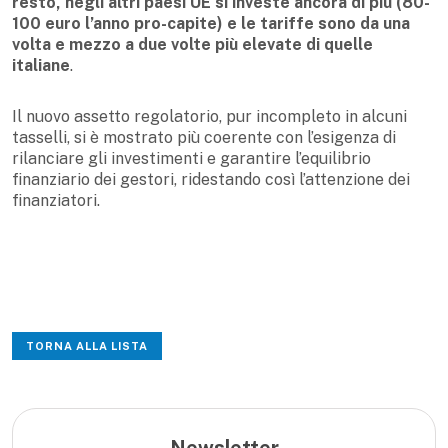
resto, negli altri paesi UE si investe ancora di più (80-
100 euro l’anno pro-capite) e le tariffe sono da una
volta e mezzo a due volte più elevate di quelle
italiane
.
Il nuovo assetto regolatorio, pur incompleto in alcuni
tasselli, si è mostrato più coerente con l’esigenza di
rilanciare gli investimenti e garantire l’equilibrio
finanziario dei gestori, ridestando così l’attenzione dei
finanziatori.
TORNA ALLA LISTA
Newsletter