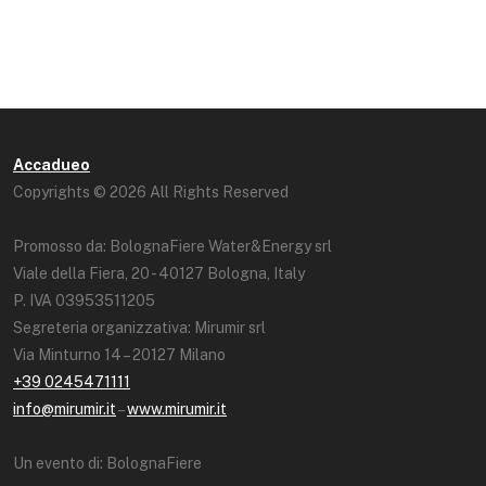
Accadueo
Copyrights © 2026 All Rights Reserved
Promosso da: BolognaFiere Water&Energy srl
Viale della Fiera, 20 - 40127 Bologna, Italy
P. IVA 03953511205
Segreteria organizzativa: Mirumir srl
Via Minturno 14 – 20127 Milano
+39 0245471111
info@mirumir.it
–
www.mirumir.it
Un evento di: BolognaFiere