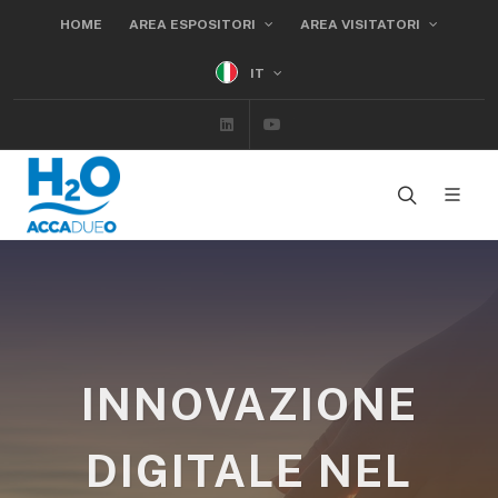
HOME
AREA ESPOSITORI
AREA VISITATORI
IT
Linkedin
Youtube
INNOVAZIONE
DIGITALE NEL