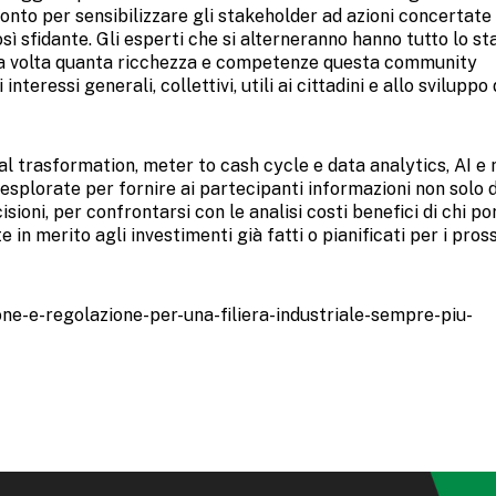
onto per sensibilizzare gli stakeholder ad azioni concertate
sì sfidante. Gli esperti che si alterneranno hanno tutto lo s
na volta quanta ricchezza e competenze questa community
nteressi generali, collettivi, utili ai cittadini e allo sviluppo 
tal trasformation, meter to cash cycle e data analytics, AI e
 esplorate per fornire ai partecipanti informazioni non solo d
sioni, per confrontarsi con le analisi costi benefici di chi po
 in merito agli investimenti già fatti o pianificati per i pros
one-e-regolazione-per-una-filiera-industriale-sempre-piu-