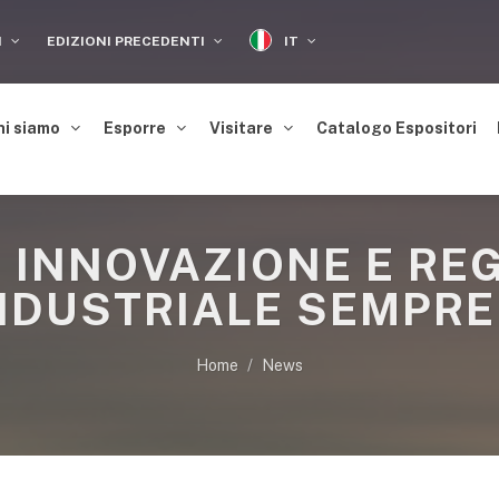
IT
I
EDIZIONI PRECEDENTI
hi siamo
Esporre
Visitare
Catalogo Espositori
, INNOVAZIONE E RE
INDUSTRIALE SEMPRE
Home
News