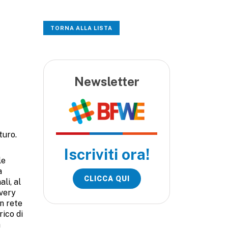
TORNA ALLA LISTA
Newsletter
turo.
Iscriviti ora!
le
a
CLICCA QUI
li, al
overy
n rete
rico di
à