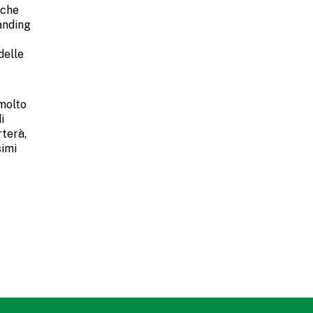
 che
tanding
delle
 molto
i
rterà,
simi