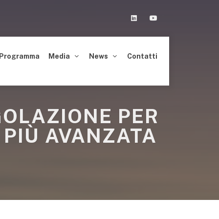
Linkedin
Youtube
Programma
Media
News
Contatti
GOLAZIONE PER
 PIÙ AVANZATA