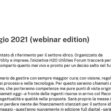
io 2021 (webinar edition)
ato di riferimento per il settore idrico. Organizzato da
tility e imprese, l’iniziativa H2O Utilities Forum traccerà per
 comparto quanto mai vivo e pronto per un deciso salto nel fu
imario da gestire con sempre maggior cura; con visione, rego
i processi e nelle tecnologie. Per questo saranno chiamati 
ano, che porteranno competenze ma pure punti di vista origina
hiamati oggi – a fronte delle ingenti risorse in arrivo col Rec
ogettualità e qualità nelle proposte. Sarà proprio la messa i
non perdere niente dei finanziamenti stanziati per il settore id
 maggio – quest’anno nuovamente in edizione full digital – sar