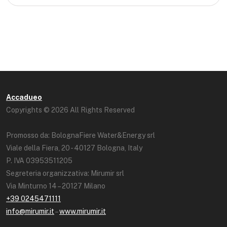
Accadueo
Copyrights © 2026 All Rights Reserved
Promosso da: BolognaFiere Water&Energy srl
Viale della Fiera, 20 - 40127 Bologna, Italy
P. IVA 03953511205
Segreteria organizzativa: Mirumir srl
Via Minturno 14 – 20127 Milano
+39 0245471111
info@mirumir.it
–
www.mirumir.it