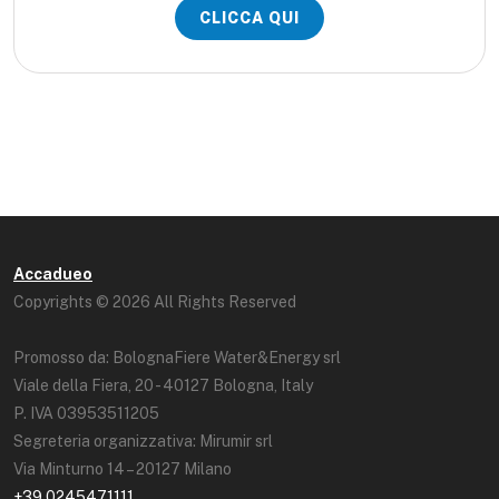
CLICCA QUI
Accadueo
Copyrights © 2026 All Rights Reserved
Promosso da: BolognaFiere Water&Energy srl
Viale della Fiera, 20 - 40127 Bologna, Italy
P. IVA 03953511205
Segreteria organizzativa: Mirumir srl
Via Minturno 14 – 20127 Milano
+39 0245471111