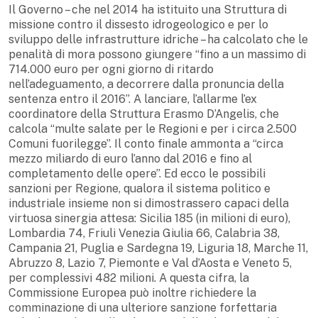
Il Governo – che nel 2014 ha istituito una Struttura di
missione contro il dissesto idrogeologico e per lo
sviluppo delle infrastrutture idriche – ha calcolato che le
penalità di mora possono giungere “fino a un massimo di
714.000 euro per ogni giorno di ritardo
nell’adeguamento, a decorrere dalla pronuncia della
sentenza entro il 2016”. A lanciare, l’allarme l’ex
coordinatore della Struttura Erasmo D’Angelis, che
calcola “multe salate per le Regioni e per i circa 2.500
Comuni fuorilegge”. Il conto finale ammonta a “circa
mezzo miliardo di euro l’anno dal 2016 e fino al
completamento delle opere”. Ed ecco le possibili
sanzioni per Regione, qualora il sistema politico e
industriale insieme non si dimostrassero capaci della
virtuosa sinergia attesa: Sicilia 185 (in milioni di euro),
Lombardia 74, Friuli Venezia Giulia 66, Calabria 38,
Campania 21, Puglia e Sardegna 19, Liguria 18, Marche 11,
Abruzzo 8, Lazio 7, Piemonte e Val d’Aosta e Veneto 5,
per complessivi 482 milioni. A questa cifra, la
Commissione Europea può inoltre richiedere la
comminazione di una ulteriore sanzione forfettaria