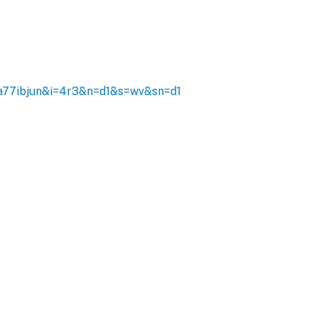
77ibjun&i=4r3&n=d1&s=wv&sn=d1