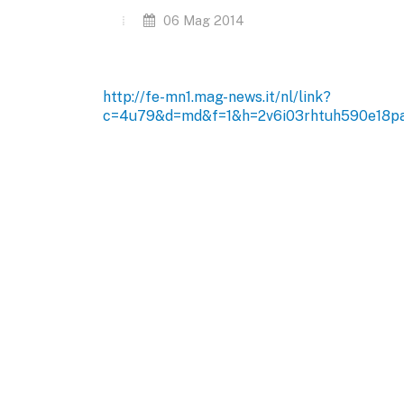
06 Mag 2014
http://fe-mn1.mag-news.it/nl/link?
c=4u79&d=md&f=1&h=2v6i03rhtuh590e18pa