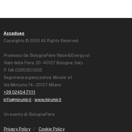
Accadueo
Copyrights © 2026 All Rights Reserved
Promosso da: BolognaFiere Water&Energy srl
Viale della Fiera, 20 - 40127 Bologna, Italy
P. IVA 03953511205
Segreteria organizzativa: Mirumir srl
Via Minturno 14 – 20127 Milano
+39 0245471111
info@mirumir.it
–
www.mirumir.it
Un evento di: BolognaFiere
Privacy Policy
/
Cookie Policy