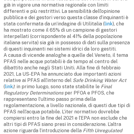
già in vigore una normativa regionale con limiti
differenti e più restrittivi. La sensibilità dell’opinione
pubblica e dei gestori verso questa classe d’inquinanti è
stata confermata da un’indagine di Utilitalia (
link
), che
ha mostrato come il 65% di un campione di gestori
interpellati (corrispondente al 41% della popolazione
italiana servita) sia già in possesso di dati sulla presenza
di questi inquinanti nei sistemi idrici da loro gestiti.
A causa di vicende analoghe a quelle del Veneto, il tema
PFAS nelle acque potabili è da tempo al centro del
dibattito anche negli Stati Uniti. Alla fine di febbraio
2021, La US-EPA ha annunciato due importanti azioni
relative ai PFAS all’interno del
Safe Drinking Water Act
(
link
)
: in primo luogo, sono state stabilite le
Final
Regulatory Determinations
per PFOA e PFOS, che
rappresentano l'ultimo passo prima della
regolamentazione, a livello nazionale, di questi due tipi di
PFAS nell'acqua potabile. L’iter normativo dovrebbe
compiersi entro la fine del 2021 e l’EPA non esclude che
altri tipi di PFAS siano presi in considerazione. L’altra
azione riguarda l’introduzione della
Fifth Unregulated