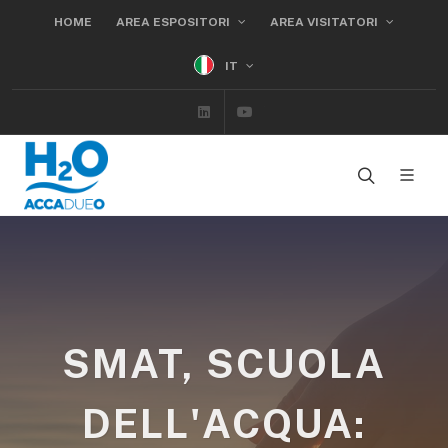
HOME
AREA ESPOSITORI
AREA VISITATORI
IT
Linkedin
Youtube
SMAT, SCUOLA
DELL'ACQUA: