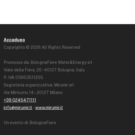
Accadueo
Copyrights © 2026 All Rights Reserved
Promosso da: BolognaFiere Water&Energy srl
Viale della Fiera, 20 - 40127 Bologna, Italy
P. IVA 03953511205
Segreteria organizzativa: Mirumir srl
Via Minturno 14 – 20127 Milano
+39 0245471111
info@mirumir.it
–
www.mirumir.it
Un evento di: BolognaFiere