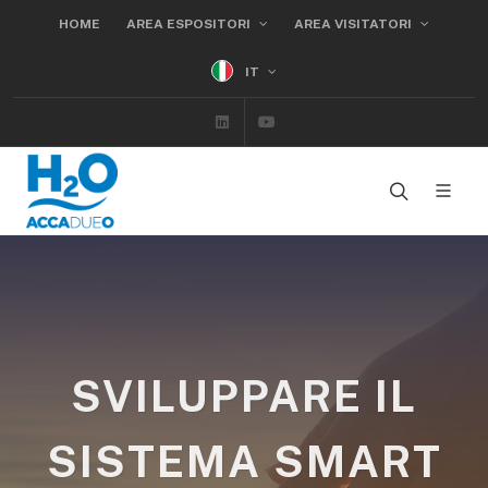
HOME
AREA ESPOSITORI
AREA VISITATORI
IT
Linkedin
Youtube
SVILUPPARE IL
SISTEMA SMART