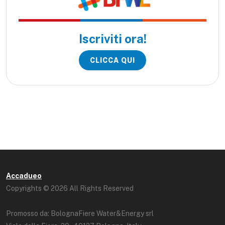
Iscriviti ora!
CLICCA QUI
Accadueo
Copyrights © 2026 All Rights Reserved
Promosso da: BolognaFiere Water&Energy srl