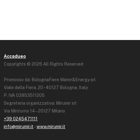
Accadueo
Copyrights © 2026 All Rights Reserved
Promosso da: BolognaFiere Water&Energy srl
Viale della Fiera, 20 - 40127 Bologna, Italy
P. IVA 03953511205
Segreteria organizzativa: Mirumir srl
Via Minturno 14 – 20127 Milano
+39 0245471111
info@mirumir.it
–
www.mirumir.it